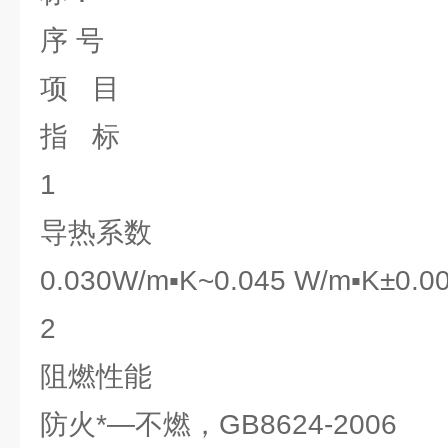
序 号
项 目
指 标
1
导热系数
0.030W/m▪K~0.045 W/m▪K±
2
阻燃性能
防火*—不燃，GB8624-2006