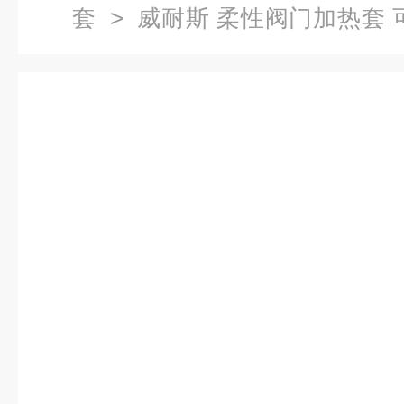
套
> 威耐斯 柔性阀门加热套 
机保温罩 设备保温