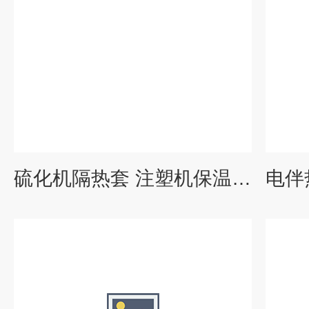
硫化机隔热套 注塑机保温套 电加热保温衣 可拆卸 可定制