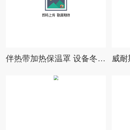
伴热带加热保温罩 设备冬季防冻电伴热加热套 耐高温 柔性可拆卸