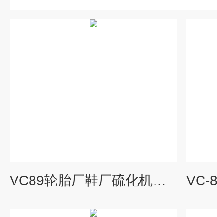
VC89轮胎厂鞋厂硫化机阀门保温套