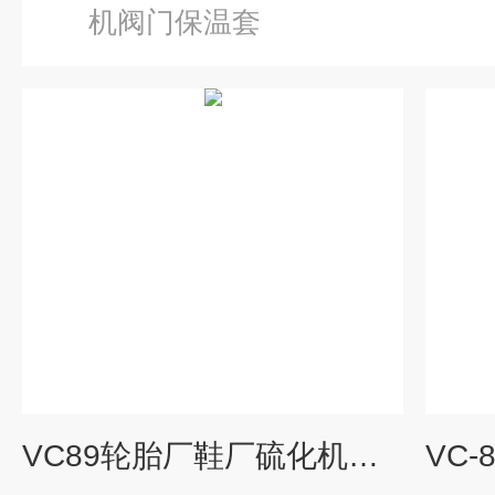
机阀门保温套
VC89轮胎厂鞋厂硫化机阀门保温套